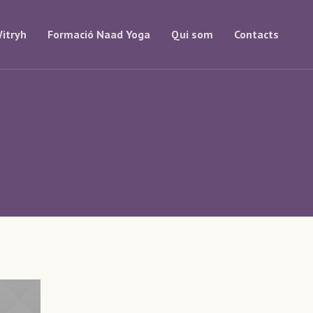
itryh
Formació Naad Yoga
Qui som
Contacts