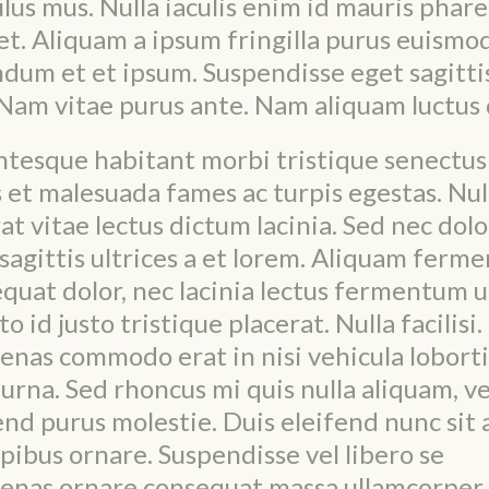
ulus mus. Nulla iaculis enim id mauris phare
et. Aliquam a ipsum fringilla purus euismo
dum et et ipsum. Suspendisse eget sagitti
Nam vitae purus ante. Nam aliquam luctus 
ntesque habitant morbi tristique senectus
 et malesuada fames ac turpis egestas. Nu
rat vitae lectus dictum lacinia. Sed nec dolo
 sagittis ultrices a et lorem. Aliquam fer
quat dolor, nec lacinia lectus fermentum ut
to id justo tristique placerat. Nulla facilisi.
nas commodo erat in nisi vehicula loborti
 urna. Sed rhoncus mi quis nulla aliquam, ve
end purus molestie. Duis eleifend nunc sit
pibus ornare. Suspendisse vel libero se
enas ornare consequat massa ullamcorper