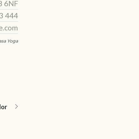
8 6NF
3 444
e.com
asa Yoga
lor