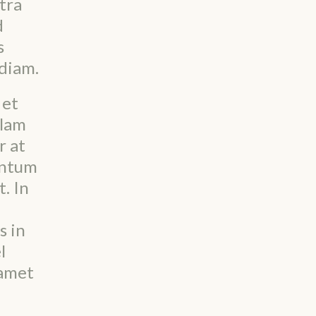
tra
d
s
diam.
 et
llam
r at
mentum
. In
s in
l
 amet