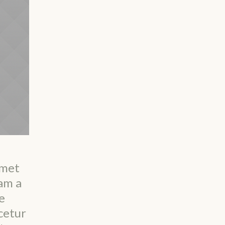
amet
am a
e
cetur