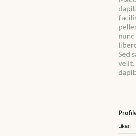
dapib
facil
pelle
nunc 
liber
Sed s
velit
dapib
Profil
Likes: