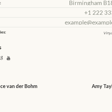
Birmingham B1
:
+1 222 33
example@exampl
ies:
Viny
s
ice van der Bohm
Amy Tay