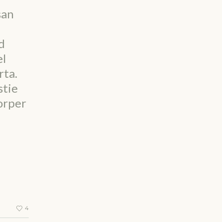
san
d
el
rta.
stie
orper
4