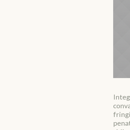
Integ
conva
fring
penat