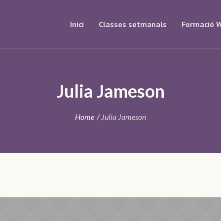
Inici
Classes setmanals
Formació W
Julia Jameson
Home
/
Julia Jameson