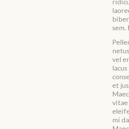
ridic
laore
biben
sem. 
Pelle
netus
vel e
lacus
conse
et jus
Maece
vitae
eleif
mi da
Maec