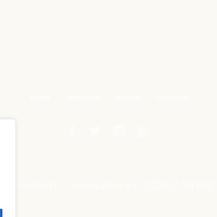
Home
About Us
Join us
Contacts
mple website - cmsmasters © 2020 / All Ri