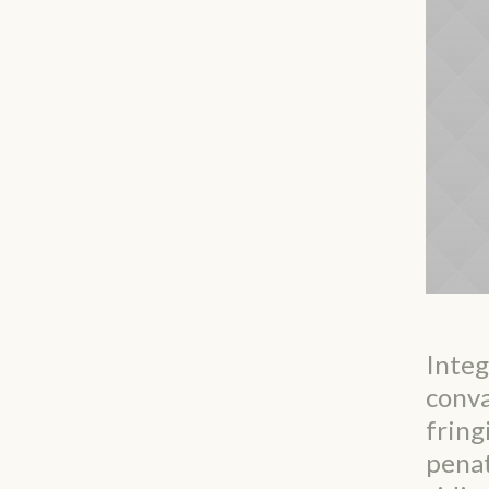
Integ
conva
fring
penat