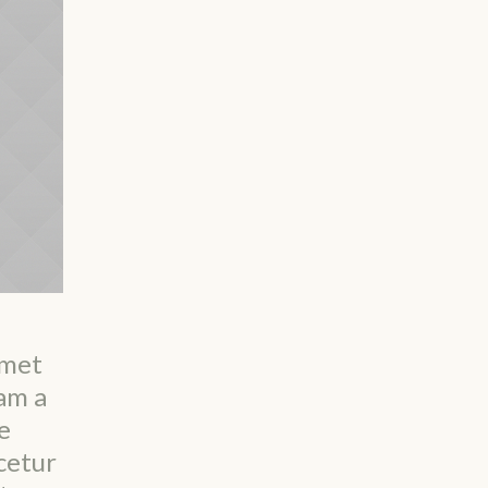
amet
am a
e
cetur