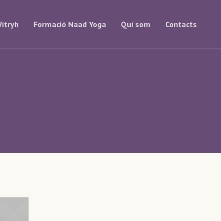
itryh
Formació Naad Yoga
Qui som
Contacts