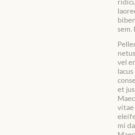
ridic
laore
biben
sem. 
Pelle
netus
vel e
lacus
conse
et jus
Maece
vitae
eleif
mi da
Maec