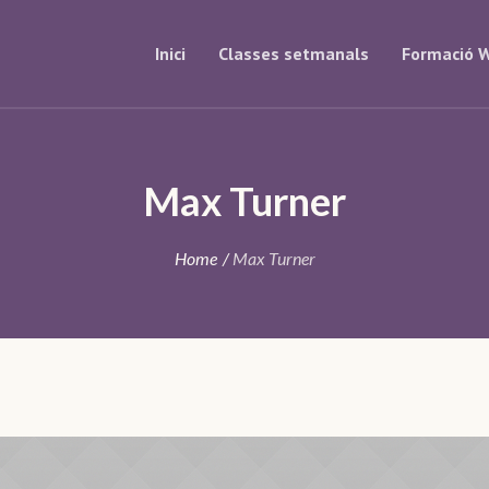
Inici
Classes setmanals
Formació W
Max Turner
Home
/
Max Turner