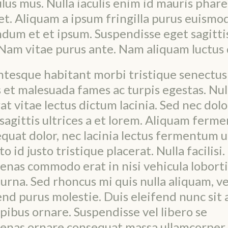
ulus mus. Nulla iaculis enim id mauris phare
et. Aliquam a ipsum fringilla purus euismo
dum et et ipsum. Suspendisse eget sagitti
Nam vitae purus ante. Nam aliquam luctus 
ntesque habitant morbi tristique senectus
 et malesuada fames ac turpis egestas. Nu
rat vitae lectus dictum lacinia. Sed nec dolo
 sagittis ultrices a et lorem. Aliquam fer
quat dolor, nec lacinia lectus fermentum ut
to id justo tristique placerat. Nulla facilisi.
nas commodo erat in nisi vehicula loborti
 urna. Sed rhoncus mi quis nulla aliquam, ve
end purus molestie. Duis eleifend nunc sit
pibus ornare. Suspendisse vel libero se
enas ornare consequat massa ullamcorper