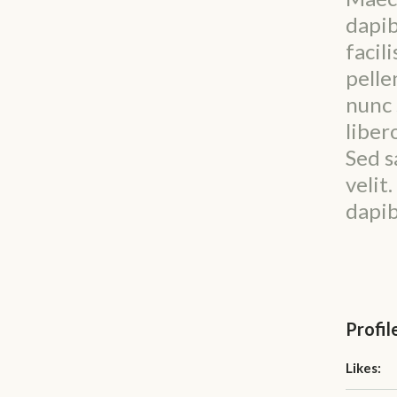
dapib
facil
pelle
nunc 
liber
Sed s
velit
dapib
Profil
Likes: