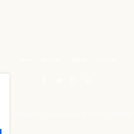
Home
About Us
Join us
Contacts
mple website - cmsmasters © 2020 / All Ri