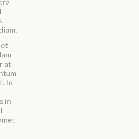
tra
d
s
diam.
 et
llam
r at
mentum
. In
s in
l
 amet