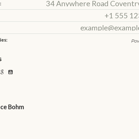
34 Anywhere Road Coventr
:
+1 555 12
example@exampl
ies:
Pow
s
ice Bohm