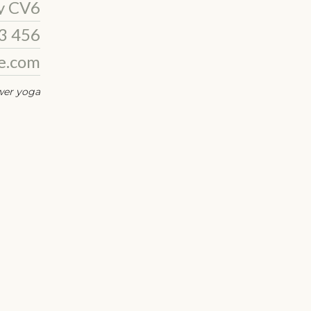
y CV6
3 456
e.com
er yoga