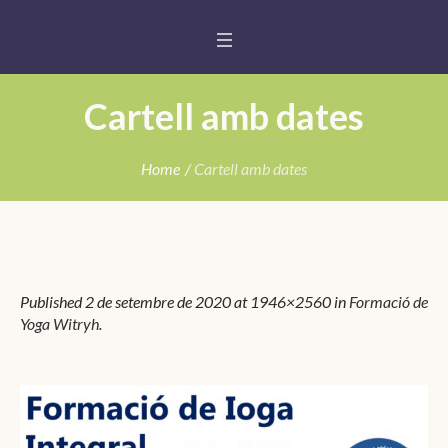
Cartell amb dates
Home
/
Cartell amb dates
Published
2 de setembre de 2020
at 1946×2560 in
Formació de
Yoga Witryh
.