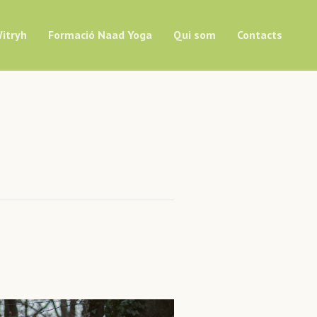
itryh
Formació Naad Yoga
Qui som
Contacts