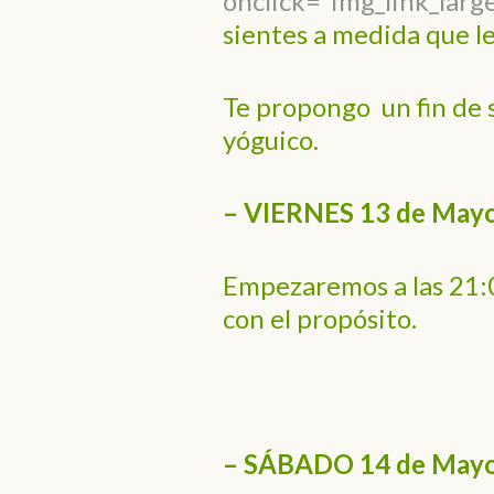
onclick=”img_link_larg
sientes a medida que l
Te propongo un fin de 
yóguico.
– VIERNES 13 de Mayo
Empezaremos a las 21:0
con el propósito.
– SÁBADO 14 de May