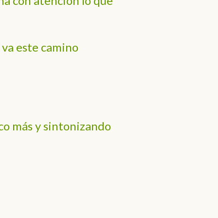
ha con atención lo que
 va este camino
co más y sintonizando