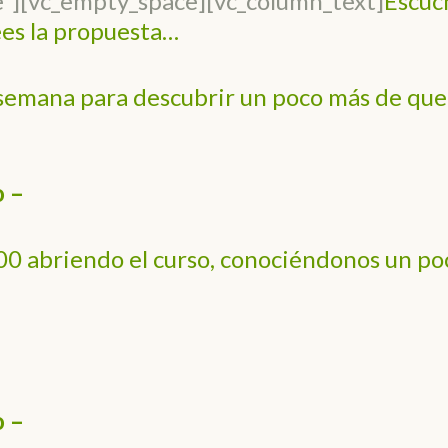
e”][vc_empty_space][vc_column_text]
Escuc
ees la propuesta…
semana para descubrir un poco más de que
 –
0 abriendo el curso, conociéndonos un po
o –