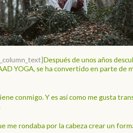
c_column_text]
Después de unos años descu
AD YOGA, se ha convertido en parte de mí,
viene conmigo. Y es así como me gusta transm
.
ue me rondaba por la cabeza crear un form