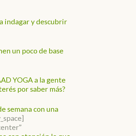
a indagar y descubrir
enen un poco de base
AAD YOGA a la gente
terés por saber más?
n de semana con una
y_space]
center”