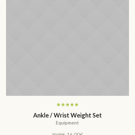
Ankle / Wrist Weight Set
Equipment
El
El
16,00
€
20,00
€