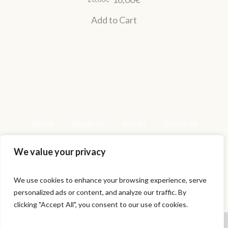
preu
preu
Add to Cart
original
actual
era:
és:
20,00€.
16,00€.
Home
About Us
Join us
Contacts
We value your privacy
We use cookies to enhance your browsing experience, serve
personalized ads or content, and analyze our traffic. By
This is a sample website - cmsmasters ©
clicking "Accept All", you consent to our use of cookies.
2020 / All Rights Reserved
Cookies help us deliver our services.