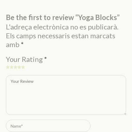
Be the first to review “Yoga Blocks”
L'adreça electrònica no es publicarà.
Els camps necessaris estan marcats
amb
*
Your Rating
*
de
de
de 5
de 5
de 5
5
5
estrelles
estrelles
estrelles
estrelles
estrelles