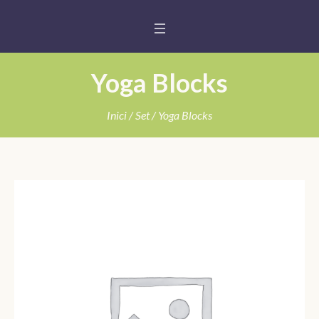
Yoga Blocks
Inici
/
Set
/ Yoga Blocks