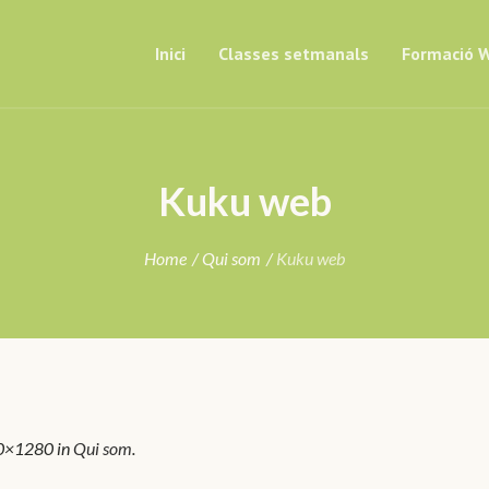
Inici
Classes setmanals
Formació W
Kuku web
Home
/
Qui som
/
Kuku web
0×1280 in
Qui som
.