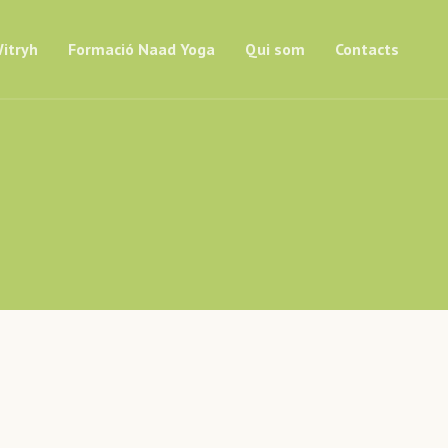
itryh
Formació Naad Yoga
Qui som
Contacts